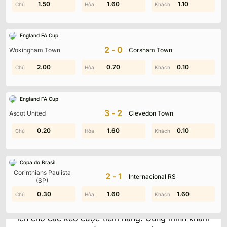
1.80
1.50
0.70
1.60
0.90
1.10
England FA Cup
2-0
Wokingham Town
Corsham Town
0.50
2.00
0.70
1.30
1.20
0.10
England FA Cup
Bóng đá Hàn Quốc không chỉ là sân chơi của
3-2
Ascot United
Clevedon Town
những đội bóng lớn mà còn là nơi các anh em
đam mê cá cược tìm kiếm những kèo cược chất
0.50
0.20
0.40
1.60
0.20
0.10
lượng. Giải đấu K League và đội tuyển quốc gia
Hàn Quốc luôn mang lại những trận đấu đỉnh cao,
Copa do Brasil
kèm theo đó là cơ hội thắng lớn cho những người
Corinthians Paulista
2-1
Internacional RS
theo dõi sát sao. Theo dõi ketquabongda Hàn
(SP)
Quốc không chỉ giúp anh em cập nhật kết quả
0.30
1.60
1.30
1.60
0.30
1.60
nhanh chóng mà còn đưa ra những phân tích hữu
ích cho các kèo cược tiềm năng. Cùng mình khám