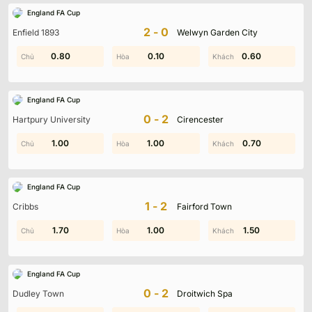
England FA Cup
2-0
Enfield 1893
Welwyn Garden City
0.80
1.40
0.70
0.10
0.60
1.40
England FA Cup
0-2
Hartpury University
Cirencester
0.50
1.00
0.90
1.00
0.50
0.70
England FA Cup
1-2
Cribbs
Fairford Town
0.40
1.70
1.90
1.00
0.90
1.50
England FA Cup
0-2
Dudley Town
Droitwich Spa