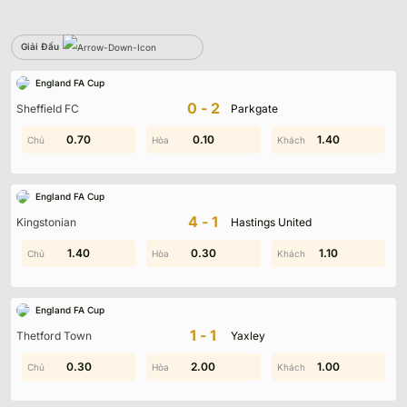
Giải Đấu
Sbobet
England FA Cup
Không có dữ liệu vui lòng chọn bộ lọc khác
0-2
Sheffield FC
Parkgate
0.70
1.20
0.10
1.10
0.90
1.40
England FA Cup
4-1
Kingstonian
Hastings United
1.40
1.40
0.30
1.30
1.80
1.10
England FA Cup
1-1
Thetford Town
Yaxley
0.30
1.90
0.40
2.00
1.30
1.00