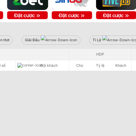
ận Hot
Theo Giải Đấu
Giải Đấu
Sbobet
Tỉ Lệ
HDP
HDP
ỉ số
ỉ số
Đội khách
Đội khách
Chủ
Chủ
Tỷ lệ
Tỷ lệ
Khách
Khách
Không có dữ liệu vui lòng chọn bộ lọc khác