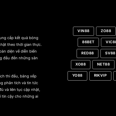
 phú và cạnh tranh:
ng đá cao nhất tại Brazil, nơi các câu lạc bộ danh tiếng n
rie A thu hút đông đảo người hâm mộ nhờ vào chất lượng cầu
VIN88
ZO88
cung cấp kết quả bóng
86BET
VIC8
a bóng đá Brazil, nơi các đội bóng tranh nhau suất thăng hạ
hật theo thời gian thực.
ữa các đội bóng khát khao giành vị trí cao.
àn diện về diễn biến
RED88
SV88
àng đầu đến những sân
ia của Brazil, nơi các đội bóng từ nhiều cấp độ khác nhau 
XO88
NET88
 các đội nhỏ mà còn tạo nên những trận đấu bất ngờ khi họ 
YO88
RIKVIP
ịch thi đấu, bảng xếp
 phân tích và tin tức
ongda Brazil trở thành công cụ hữu ích giúp người hâm m
đủ và liên tục cập nhật,
ác trận đấu mỗi ngày.
ỉ tin cậy cho những ai
Brazil
òng tròn, với 20 đội bóng thi đấu qua 38 vòng (mỗi đội gặp