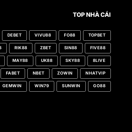
TOP NHÀ CÁI
hư Flamengo, Palmeiras,
 thủ và phong cách thi
DEBET
VIVU88
FO88
TOPBET
8
RIK88
ZBET
SIN88
FIVE88
ng lên Serie A. Serie B
MAY88
UK88
SKY88
8LIVE
tham gia tranh tài. Cúp
FABET
NBET
ZOWIN
NHATVIP
có thể đối đầu với các
GEMWIN
WIN79
SUNWIN
GO88
ộ theo dõi sát sao các
 nhau hai lần, một lượt