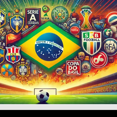
Tổng quan về các giải của bóng đá Brazil