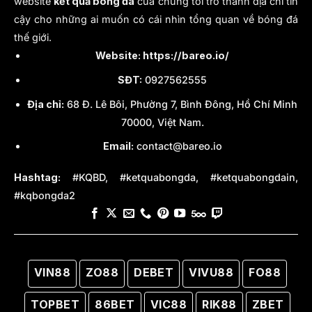
website
kết quả bóng đá
của chúng tôi trở thành địa chỉ tin
cậy cho những ai muốn có cái nhìn tổng quan về bóng đá
thế giới.
Website:
https://bareo.io/
SĐT:
0927562555
Địa chỉ:
68 Đ. Lê Bôi, Phường 7, Bình Đông, Hồ Chí Minh
70000, Việt Nam.
Email:
contact@bareo.io
Hashtag:
#KQBD, #ketquabongda, #ketquabongdain,
#kqbongda2
VIN88
ZO88
DEBET
VIVU88
FO88
TOPBET
86BET
VIC88
RIK88
ZBET