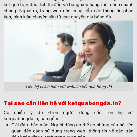
kết quả trận đấu, lịch thi đấu và bảng xếp hạng một cách nhanh
chóng. Ngoài ra, trang web còn cung cấp các thông tin phân
tích, bình luận chuyên sâu từ các chuyên gia bóng đá.
Liên hệ chính thức với website kết quả bóng đá
Tại sao cần liên hệ với ketquabongda.in?
Có nhiều lý do khiến người dùng cần liên hệ với
ketquabongda.in, bao gồm:
Giải đáp thắc mắc: Người dùng có thể có những câu hỏi liên
quan đến cách sử dụng trang web, thông tin về các trận
đấu hoặc dịch vụ mà trang cung cấp.