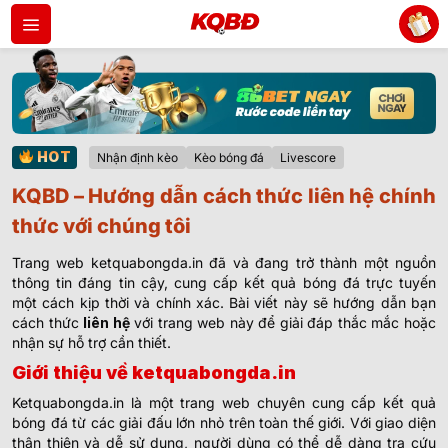
Bỏ
qua
nội
dung
HOT
Nhận định kèo
Kèo bóng đá
Livescore
KQBD – Hướng dẫn cách thức liên hệ chính
thức với chúng tôi
Trang web ketquabongda.in đã và đang trở thành một nguồn
thông tin đáng tin cậy, cung cấp kết quả bóng đá trực tuyến
một cách kịp thời và chính xác. Bài viết này sẽ hướng dẫn bạn
cách thức
liên hệ
với trang web này để giải đáp thắc mắc hoặc
nhận sự hỗ trợ cần thiết.
Giới thiệu về ketquabongda.in
Ketquabongda.in là một trang web chuyên cung cấp kết quả
bóng đá từ các giải đấu lớn nhỏ trên toàn thế giới. Với giao diện
thân thiện và dễ sử dụng, người dùng có thể dễ dàng tra cứu