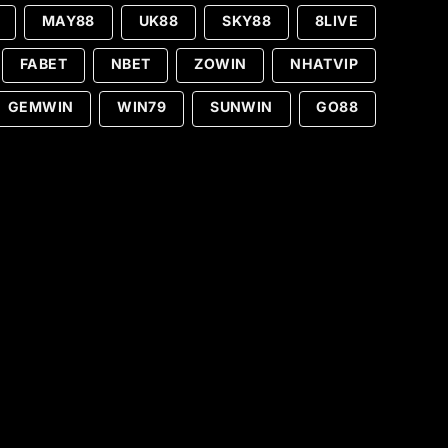
MAY88
UK88
SKY88
8LIVE
FABET
NBET
ZOWIN
NHATVIP
GEMWIN
WIN79
SUNWIN
GO88