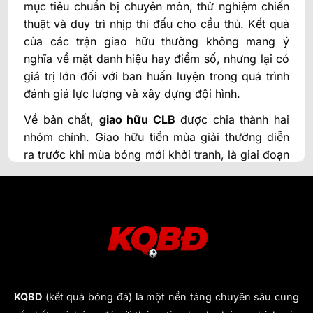
mục tiêu chuẩn bị chuyên môn, thử nghiệm chiến
thuật và duy trì nhịp thi đấu cho cầu thủ. Kết quả
của các trận giao hữu thường không mang ý
nghĩa về mặt danh hiệu hay điểm số, nhưng lại có
giá trị lớn đối với ban huấn luyện trong quá trình
đánh giá lực lượng và xây dựng đội hình.
Về bản chất,
giao hữu CLB
được chia thành hai
nhóm chính. Giao hữu tiền mùa giải thường diễn
ra trước khi mùa bóng mới khởi tranh, là giai đoạn
các đội tập trung nâng cao thể lực, lắp ghép tân
binh và thử nghiệm sơ đồ chiến thuật mới. Những
chuyến du đấu hè cũng nằm trong nhóm này, kết
hợp giữa yếu tố chuyên môn và thương mại.
Trong khi đó, giao hữu giữa mùa lại mang tính
“chữa cháy” nhiều hơn, thường xuất hiện ở quãng
nghỉ FIFA Days hoặc kỳ nghỉ đông, giúp cầu thủ
duy trì cảm giác bóng và tạo cơ hội cho các
KQBD
(kết quả bóng đá) là một nền tảng chuyên sâu cung
phương án dự bị ra sân.