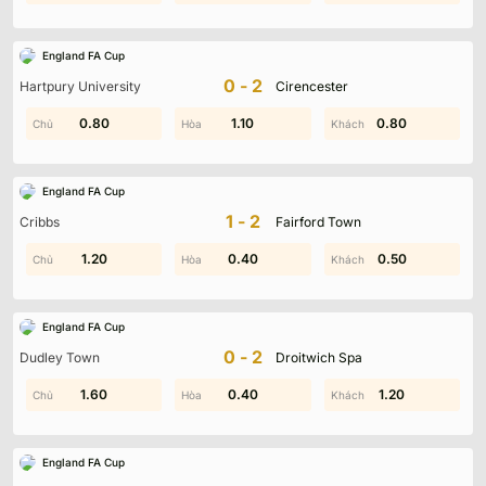
England FA Cup
0-2
Hartpury University
Cirencester
0.40
0.80
0.30
1.10
0.80
1.30
England FA Cup
1-2
Cribbs
Fairford Town
1.60
1.20
0.40
1.10
0.40
0.50
England FA Cup
0-2
Dudley Town
Droitwich Spa
1.60
1.50
0.30
0.40
1.20
1.20
England FA Cup