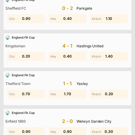
Không có dữ liệu vui lòng chọn bộ lọc khác
0-2
Sheffield FC
Parkgate
0.90
1.50
0.40
1.60
0.70
1.10
England FA Cup
4-1
Kingstonian
Hastings United
2.00
0.20
0.30
0.40
0.20
1.40
England FA Cup
1-1
Thetford Town
Yaxley
0.70
1.00
1.20
1.70
0.20
1.30
England FA Cup
2-0
Enfield 1893
Welwyn Garden City
0.90
1.60
0.90
1.90
0.30
1.20