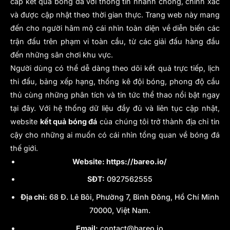
cấp kết quả bóng đá với thông tin nhanh chóng, chính xác
và được cập nhật theo thời gian thực. Trang web này mang
Dù không thuộc hệ thống giải chính thức, giao
đến cho người hâm mộ cái nhìn toàn diện về diễn biến các
hữu câu lạc bộ vẫn tồn tại song song vì đáp ứng
trận đấu trên phạm vi toàn cầu, từ các giải đấu hàng đầu
những nhu cầu mà giải đấu không thể thay thế.
đến những sân chơi khu vực.
Đó là không gian thử nghiệm không áp lực thành
Người dùng có thể dễ dàng theo dõi kết quả trực tiếp, lịch
tích, là công cụ điều chỉnh phong độ và cũng là
thi đấu, bảng xếp hạng, thống kê đội bóng, phong độ cầu
cầu nối để CLB mở rộng hình ảnh, tiếp cận người
hâm mộ toàn cầu. Trong bóng đá hiện đại, giao
thủ cùng những phân tích và tin tức thể thao nổi bật ngay
hữu CLB không còn là “trận đấu cho có”, mà là
tại đây. Với hệ thống dữ liệu đầy đủ và liên tục cập nhật,
một phần quan trọng trong chiến lược dài hạn của
website
kết quả bóng đá
của chúng tôi trở thành địa chỉ tin
mỗi đội bóng.
cậy cho những ai muốn có cái nhìn tổng quan về bóng đá
thế giới.
Website:
https://bareo.io/
SĐT:
0927562555
Địa chỉ:
68 Đ. Lê Bôi, Phường 7, Bình Đông, Hồ Chí Minh
70000, Việt Nam.
Email:
contact@bareo.io