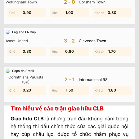
2-0
Wokingham Town
Corsham Town
0.90
1.60
0.60
1.00
0.30
1.30
England FA Cup
Giao hữu CLB
là mảnh ghép đặc biệt của bóng đá
3-2
Ascot United
Clevedon Town
hiện đại, nơi kết quả không phải ưu tiên số một
nhưng lại ảnh hưởng mạnh đến cách vận hành đội
0.80
1.60
0.80
1.20
0.10
1.70
hình và chiến thuật. Chính sự “không ràng buộc”
ấy khiến các trận giao hữu luôn mang màu sắc
Copa do Brasil
khó đoán, đồng thời tạo ra hệ kèo biến động rất
Corinthians Paulista
2-1
Internacional RS
khác so với các giải chính thức. Hãy cùng tìm hiểu
(SP)
chi tiết hơn về các trận đấu kiểu này để chơi cá
0.20
1.20
0.60
1.50
1.80
0.10
cược hiệu quả nhé.
Tìm hiểu về các trận giao hữu CLB
Giao hữu CLB
là những trận đấu không nằm trong
hệ thống thi đấu chính thức của các giải quốc nội
hay cúp châu lục, được tổ chức nhằm phục vụ