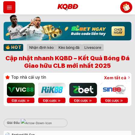
Bỏ
qua
nội
dung
HOT
Nhận định kèo
Kèo bóng đá
Livescore
Cập nhật nhanh KQBD – Kết Quả Bóng Đá
Giao hữu CLB mới nhất 2025
Top nhà cái uy tín
Xem tất cả
Giải Đấu
Sbobet
England FA Cup