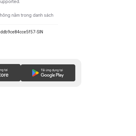
 supported.
 không nằm trong danh sách
9ddb9ce84cce5f57-SIN