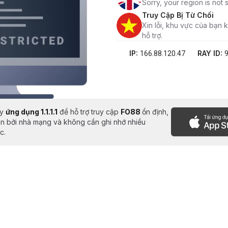
Sorry, your region is not
Truy Cập Bị Từ Chối
Xin lỗi, khu vực của bạn
hỗ trợ.
IP:
RAY ID:
166.88.120.47
ay
ứng dụng 1.1.1.1
để hỗ trợ truy cập
FO88
ổn định,
ặn bởi nhà mạng và không cần ghi nhớ nhiều
c.